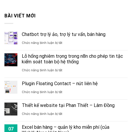
BÀI VIẾT MỚI
Chatbot trợ lý ảo, trợ lý tư vấn, bán hàng
ở
Chức năng bình luận bị tắt
Chatbot
Lỗ hổng nghiêm trọng trong n8n cho phép tin tặc
trợ
kiểm soát toàn bộ hệ thống
lý
ở
Chức năng bình luận bị tắt
ảo,
Lỗ
Plugin Floating Contact – nút liên hệ
trợ
hổng
ở
Chức năng bình luận bị tắt
lý
nghiêm
Plugin
tư
trọng
Thiết kế website tại Phan Thiết – Lâm Đồng
Floating
vấn,
trong
ở
Chức năng bình luận bị tắt
Contact
bán
n8n
Thiết
–
hàng
Excel bán hàng – quản lý kho miễn phí (của
cho
07
kế