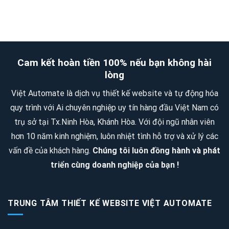
lý
KHU
mềm
Patin-
RESORT
quản
Sân
QUY
lý
trượt
MÔ
quán
Cam kết hoàn tiền 100% nếu bạn không hài
Patin
2
ăn,
lòng
SAO
quán
Việt Automate là dịch vụ thiết kế website và tự động hóa
–
nhậu,
quy trình với Ai chuyên nghiệp uy tín hàng đầu Việt Nam có
4
quán
trụ sở tại Tx.Ninh Hòa, Khánh Hòa. Với đội ngũ nhân viên
SAO
trà
hơn 10 năm kinh nghiệm, luôn nhiệt tình hỗ trợ và xử lý các
sữa
vấn đề của khách hàng.
Chúng tôi luôn đồng hành và phát
triển cùng doanh nghiệp của bạn !
TRUNG TÂM THIẾT KẾ WEBSITE VIỆT AUTOMATE