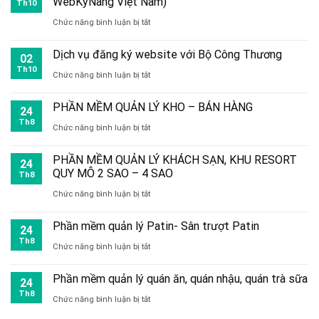
WebKyNang Việt Nam)
nút
Th10
phép
website
ở
Chức năng bình luận bị tắt
liên
tin
tại
Excel
hệ
tặc
Dịch vụ đăng ký website với Bộ Công Thương
Phan
02
bán
Th10
kiểm
ở
Chức năng bình luận bị tắt
Thiết
hàng
soát
Dịch
–
–
PHẦN MỀM QUẢN LÝ KHO – BÁN HÀNG
24
toàn
vụ
Lâm
quản
Th8
ở
Chức năng bình luận bị tắt
bộ
đăng
Đồng
lý
PHẦN
hệ
ký
PHẦN MỀM QUẢN LÝ KHÁCH SẠN, KHU RESORT
kho
24
MỀM
thống
QUY MÔ 2 SAO – 4 SAO
website
Th8
miễn
QUẢN
ở
Chức năng bình luận bị tắt
với
phí
LÝ
PHẦN
Bộ
(của
Phần mềm quản lý Patin- Sân trượt Patin
KHO
24
MỀM
Công
Th8
WebKyNang
ở
Chức năng bình luận bị tắt
–
QUẢN
Thương
Việt
Phần
BÁN
LÝ
Phần mềm quản lý quán ăn, quán nhậu, quán trà sữa
24
Nam)
mềm
HÀNG
KHÁCH
Th8
ở
Chức năng bình luận bị tắt
quản
SẠN,
Phần