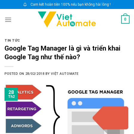
Skip
Cam kết hoàn tiền 100% nếu bạn không hài lòng !
to
0
content
TIN TỨC
Google Tag Manager là gì và triển khai
Google Tag như thế nào?
POSTED ON
28/02/2018
BY
VIỆT AUTOMATE
28
Th2