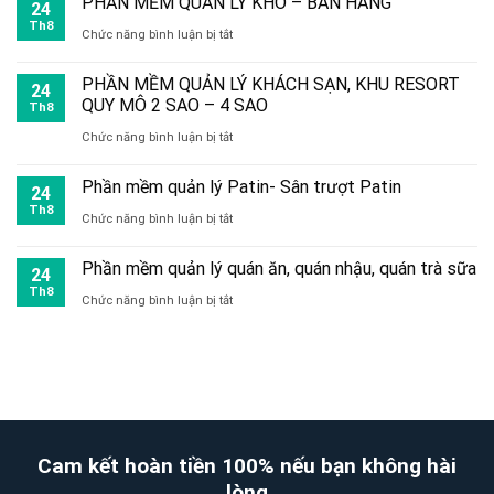
PHẦN MỀM QUẢN LÝ KHO – BÁN HÀNG
24
toàn
vụ
Lâm
quản
Th8
ở
Chức năng bình luận bị tắt
bộ
đăng
Đồng
lý
PHẦN
hệ
ký
PHẦN MỀM QUẢN LÝ KHÁCH SẠN, KHU RESORT
kho
24
MỀM
thống
QUY MÔ 2 SAO – 4 SAO
website
Th8
miễn
QUẢN
ở
Chức năng bình luận bị tắt
với
phí
LÝ
PHẦN
Bộ
(của
Phần mềm quản lý Patin- Sân trượt Patin
KHO
24
MỀM
Công
Th8
WebKyNang
ở
Chức năng bình luận bị tắt
–
QUẢN
Thương
Việt
Phần
BÁN
LÝ
Phần mềm quản lý quán ăn, quán nhậu, quán trà sữa
24
Nam)
mềm
HÀNG
KHÁCH
Th8
ở
Chức năng bình luận bị tắt
quản
SẠN,
Phần
lý
KHU
mềm
Patin-
RESORT
quản
Sân
QUY
lý
trượt
MÔ
quán
Cam kết hoàn tiền 100% nếu bạn không hài
Patin
2
ăn,
lòng