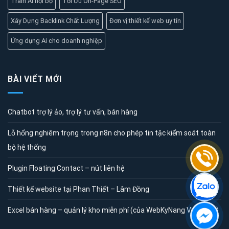
Train Ai nội bộ
Tối Ưu On-Page SEO
Xây Dựng Backlink Chất Lượng
Đơn vị thiết kế web uy tín
Ứng dụng Ai cho doanh nghiệp
BÀI VIẾT MỚI
Chatbot trợ lý ảo, trợ lý tư vấn, bán hàng
Lỗ hổng nghiêm trọng trong n8n cho phép tin tặc kiểm soát toàn
bộ hệ thống
Plugin Floating Contact – nút liên hệ
Thiết kế website tại Phan Thiết – Lâm Đồng
Excel bán hàng – quản lý kho miễn phí (của WebKyNang Việt Nam)