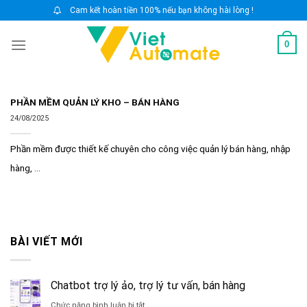
Skip
Cam kết hoàn tiền 100% nếu bạn không hài lòng !
to
0
content
PHẦN MỀM QUẢN LÝ KHO – BÁN HÀNG
24/08/2025
Phần mềm được thiết kế chuyên cho công việc quản lý bán hàng, nhập
hàng, ...
BÀI VIẾT MỚI
Chatbot trợ lý ảo, trợ lý tư vấn, bán hàng
ở
Chức năng bình luận bị tắt