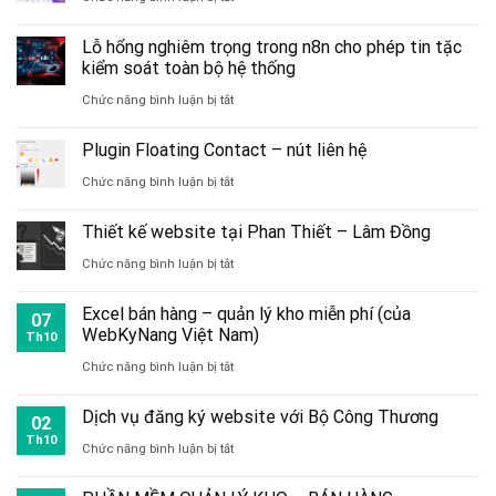
Chatbot
Lỗ hổng nghiêm trọng trong n8n cho phép tin tặc
trợ
kiểm soát toàn bộ hệ thống
lý
ở
Chức năng bình luận bị tắt
ảo,
Lỗ
Plugin Floating Contact – nút liên hệ
trợ
hổng
ở
Chức năng bình luận bị tắt
lý
nghiêm
Plugin
tư
trọng
Thiết kế website tại Phan Thiết – Lâm Đồng
Floating
vấn,
trong
ở
Chức năng bình luận bị tắt
Contact
bán
n8n
Thiết
–
hàng
Excel bán hàng – quản lý kho miễn phí (của
cho
07
kế
WebKyNang Việt Nam)
nút
Th10
phép
website
ở
Chức năng bình luận bị tắt
liên
tin
tại
Excel
hệ
tặc
Dịch vụ đăng ký website với Bộ Công Thương
Phan
02
bán
Th10
kiểm
ở
Chức năng bình luận bị tắt
Thiết
hàng
soát
Dịch
–
–