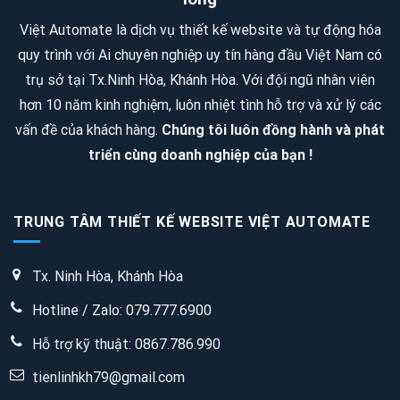
SAO
quán
Việt Automate là dịch vụ thiết kế website và tự động hóa
–
nhậu,
quy trình với Ai chuyên nghiệp uy tín hàng đầu Việt Nam có
4
quán
trụ sở tại Tx.Ninh Hòa, Khánh Hòa. Với đội ngũ nhân viên
SAO
trà
hơn 10 năm kinh nghiệm, luôn nhiệt tình hỗ trợ và xử lý các
sữa
vấn đề của khách hàng.
Chúng tôi luôn đồng hành và phát
triển cùng doanh nghiệp của bạn !
TRUNG TÂM THIẾT KẾ WEBSITE VIỆT AUTOMATE
Tx. Ninh Hòa, Khánh Hòa
Hotline / Zalo: 079.777.6900
Hỗ trợ kỹ thuật:
0867.786.990
tienlinhkh79@gmail.com