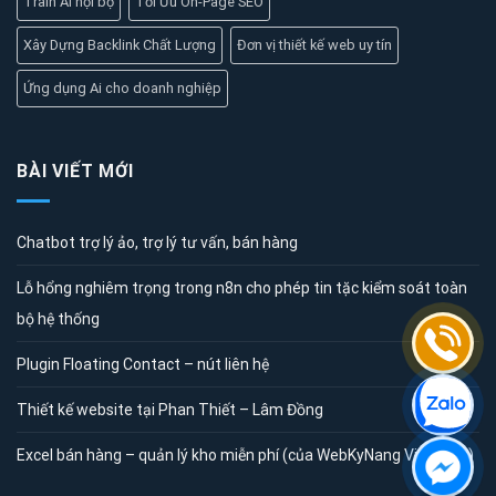
Train Ai nội bộ
Tối Ưu On-Page SEO
Xây Dựng Backlink Chất Lượng
Đơn vị thiết kế web uy tín
Ứng dụng Ai cho doanh nghiệp
BÀI VIẾT MỚI
Chatbot trợ lý ảo, trợ lý tư vấn, bán hàng
Lỗ hổng nghiêm trọng trong n8n cho phép tin tặc kiểm soát toàn
bộ hệ thống
Plugin Floating Contact – nút liên hệ
Thiết kế website tại Phan Thiết – Lâm Đồng
Excel bán hàng – quản lý kho miễn phí (của WebKyNang Việt Nam)