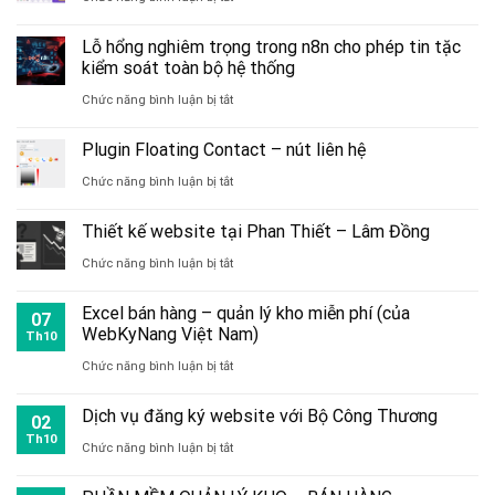
Chatbot
Lỗ hổng nghiêm trọng trong n8n cho phép tin tặc
trợ
kiểm soát toàn bộ hệ thống
lý
ở
Chức năng bình luận bị tắt
ảo,
Lỗ
Plugin Floating Contact – nút liên hệ
trợ
hổng
ở
Chức năng bình luận bị tắt
lý
nghiêm
Plugin
tư
trọng
Thiết kế website tại Phan Thiết – Lâm Đồng
Floating
vấn,
trong
ở
Chức năng bình luận bị tắt
Contact
bán
n8n
Thiết
–
hàng
Excel bán hàng – quản lý kho miễn phí (của
cho
07
kế
WebKyNang Việt Nam)
nút
Th10
phép
website
ở
Chức năng bình luận bị tắt
liên
tin
tại
Excel
hệ
tặc
Dịch vụ đăng ký website với Bộ Công Thương
Phan
02
bán
Th10
kiểm
ở
Chức năng bình luận bị tắt
Thiết
hàng
soát
Dịch
–
–