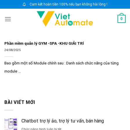
Skip
Cam kết hoàn tiền 100% nếu bạn không hài lòng !
to
0
content
Phần mềm quản lý GYM -SPA -KHU GIẢI TRÍ
24/08/2025
Bao gồm một số Module chính sau : Danh sách chức năng của từng
module ...
BÀI VIẾT MỚI
Chatbot trợ lý ảo, trợ lý tư vấn, bán hàng
ở
Chức năng bình luận bị tắt