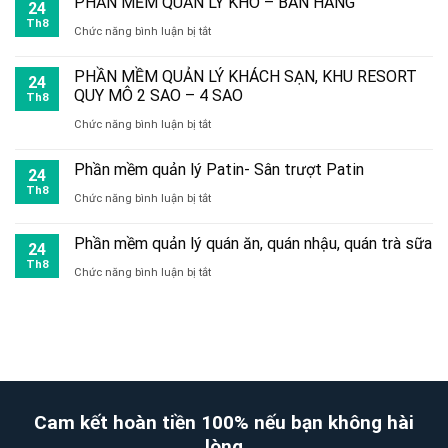
PHẦN MỀM QUẢN LÝ KHO – BÁN HÀNG
24
toàn
vụ
Lâm
quản
Th8
ở
Chức năng bình luận bị tắt
bộ
đăng
Đồng
lý
PHẦN
hệ
ký
PHẦN MỀM QUẢN LÝ KHÁCH SẠN, KHU RESORT
kho
24
MỀM
thống
QUY MÔ 2 SAO – 4 SAO
website
Th8
miễn
QUẢN
ở
Chức năng bình luận bị tắt
với
phí
LÝ
PHẦN
Bộ
(của
Phần mềm quản lý Patin- Sân trượt Patin
KHO
24
MỀM
Công
Th8
WebKyNang
ở
Chức năng bình luận bị tắt
–
QUẢN
Thương
Việt
Phần
BÁN
LÝ
Phần mềm quản lý quán ăn, quán nhậu, quán trà sữa
24
Nam)
mềm
HÀNG
KHÁCH
Th8
ở
Chức năng bình luận bị tắt
quản
SẠN,
Phần
lý
KHU
mềm
Patin-
RESORT
quản
Sân
QUY
lý
trượt
MÔ
quán
Cam kết hoàn tiền 100% nếu bạn không hài
Patin
2
ăn,
lòng