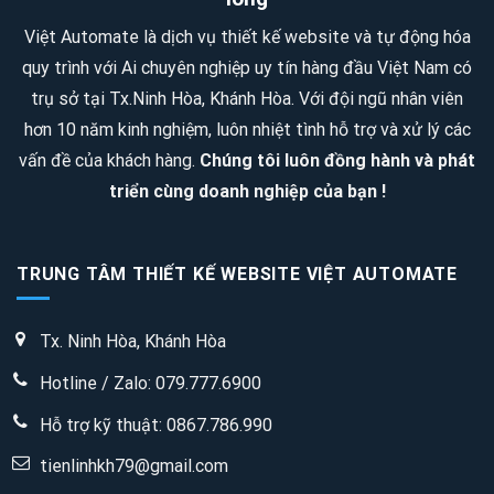
SAO
quán
Việt Automate là dịch vụ thiết kế website và tự động hóa
–
nhậu,
quy trình với Ai chuyên nghiệp uy tín hàng đầu Việt Nam có
4
quán
trụ sở tại Tx.Ninh Hòa, Khánh Hòa. Với đội ngũ nhân viên
SAO
trà
hơn 10 năm kinh nghiệm, luôn nhiệt tình hỗ trợ và xử lý các
sữa
vấn đề của khách hàng.
Chúng tôi luôn đồng hành và phát
triển cùng doanh nghiệp của bạn !
TRUNG TÂM THIẾT KẾ WEBSITE VIỆT AUTOMATE
Tx. Ninh Hòa, Khánh Hòa
Hotline / Zalo: 079.777.6900
Hỗ trợ kỹ thuật:
0867.786.990
tienlinhkh79@gmail.com