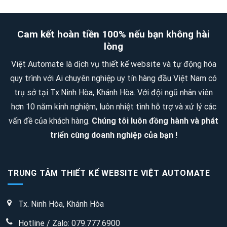
quản
Sân
QUY
lý
trượt
MÔ
quán
Cam kết hoàn tiền 100% nếu bạn không hài
Patin
2
ăn,
lòng
SAO
quán
Việt Automate là dịch vụ thiết kế website và tự động hóa
–
nhậu,
quy trình với Ai chuyên nghiệp uy tín hàng đầu Việt Nam có
4
quán
trụ sở tại Tx.Ninh Hòa, Khánh Hòa. Với đội ngũ nhân viên
SAO
trà
hơn 10 năm kinh nghiệm, luôn nhiệt tình hỗ trợ và xử lý các
sữa
vấn đề của khách hàng.
Chúng tôi luôn đồng hành và phát
triển cùng doanh nghiệp của bạn !
TRUNG TÂM THIẾT KẾ WEBSITE VIỆT AUTOMATE
Tx. Ninh Hòa, Khánh Hòa
Hotline / Zalo: 079.777.6900