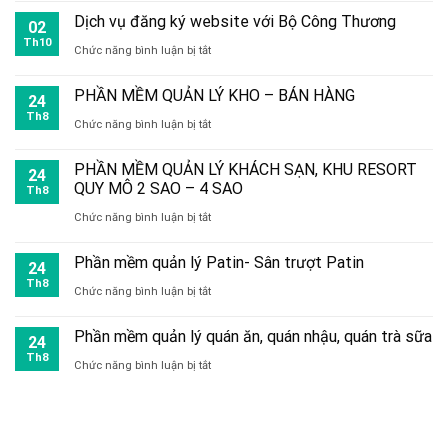
Excel
hệ
tặc
Dịch vụ đăng ký website với Bộ Công Thương
Phan
02
bán
Th10
kiểm
ở
Chức năng bình luận bị tắt
Thiết
hàng
soát
Dịch
–
–
PHẦN MỀM QUẢN LÝ KHO – BÁN HÀNG
24
toàn
vụ
Lâm
quản
Th8
ở
Chức năng bình luận bị tắt
bộ
đăng
Đồng
lý
PHẦN
hệ
ký
PHẦN MỀM QUẢN LÝ KHÁCH SẠN, KHU RESORT
kho
24
MỀM
thống
QUY MÔ 2 SAO – 4 SAO
website
Th8
miễn
QUẢN
ở
Chức năng bình luận bị tắt
với
phí
LÝ
PHẦN
Bộ
(của
Phần mềm quản lý Patin- Sân trượt Patin
KHO
24
MỀM
Công
Th8
WebKyNang
ở
Chức năng bình luận bị tắt
–
QUẢN
Thương
Việt
Phần
BÁN
LÝ
Phần mềm quản lý quán ăn, quán nhậu, quán trà sữa
24
Nam)
mềm
HÀNG
KHÁCH
Th8
ở
Chức năng bình luận bị tắt
quản
SẠN,
Phần
lý
KHU
mềm
Patin-
RESORT