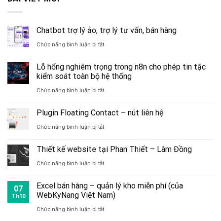
Chatbot trợ lý ảo, trợ lý tư vấn, bán hàng
ở
Chức năng bình luận bị tắt
Chatbot
Lỗ hổng nghiêm trọng trong n8n cho phép tin tặc
trợ
kiểm soát toàn bộ hệ thống
lý
ở
Chức năng bình luận bị tắt
ảo,
Lỗ
Plugin Floating Contact – nút liên hệ
trợ
hổng
ở
Chức năng bình luận bị tắt
lý
nghiêm
Plugin
tư
trọng
Thiết kế website tại Phan Thiết – Lâm Đồng
Floating
vấn,
trong
ở
Chức năng bình luận bị tắt
Contact
bán
n8n
Thiết
–
hàng
Excel bán hàng – quản lý kho miễn phí (của
cho
07
kế
WebKyNang Việt Nam)
nút
Th10
phép
website
ở
Chức năng bình luận bị tắt
liên
tin
tại