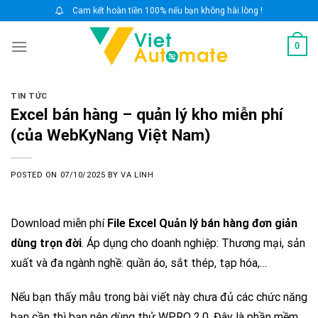
Skip
Cam kết hoàn tiền 100% nếu bạn không hài lòng !
to
0
content
TIN TỨC
Excel bán hàng – quản lý kho miễn phí
(của WebKyNang Việt Nam)
POSTED ON
07/10/2025
BY
VA LINH
Download miễn phí
File Excel Quản lý bán hàng đơn giản
dùng trọn đời
. Áp dụng cho doanh nghiệp: Thương mại, sản
xuất và đa ngành nghề: quần áo, sắt thép, tạp hóa,…
Nếu bạn thấy mẫu trong bài viết này chưa đủ các chức năng
bạn cần thì bạn nên dùng thử WPRO 2.0. Đây là phần mềm