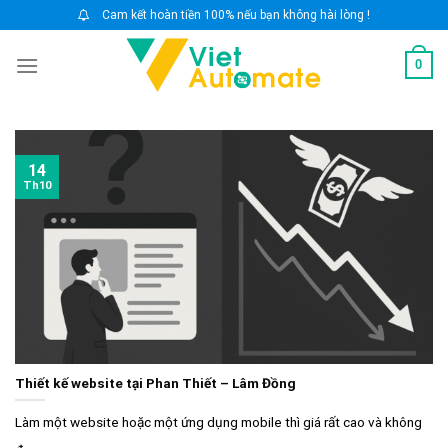
Skip
Cam kết hoàn tiền 100% nếu bạn không hài lòng !
to
0
content
14
Th10
Thiết kế website tại Phan Thiết – Lâm Đồng
Làm một website hoặc một ứng dụng mobile thì giá rất cao và không