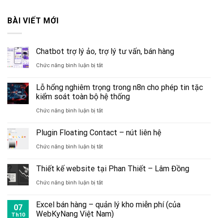
BÀI VIẾT MỚI
Chatbot trợ lý ảo, trợ lý tư vấn, bán hàng
ở
Chức năng bình luận bị tắt
Chatbot
Lỗ hổng nghiêm trọng trong n8n cho phép tin tặc
trợ
kiểm soát toàn bộ hệ thống
lý
ở
Chức năng bình luận bị tắt
ảo,
Lỗ
Plugin Floating Contact – nút liên hệ
trợ
hổng
ở
Chức năng bình luận bị tắt
lý
nghiêm
Plugin
tư
trọng
Thiết kế website tại Phan Thiết – Lâm Đồng
Floating
vấn,
trong
ở
Chức năng bình luận bị tắt
Contact
bán
n8n
Thiết
–
hàng
Excel bán hàng – quản lý kho miễn phí (của
cho
07
kế
WebKyNang Việt Nam)
nút
Th10