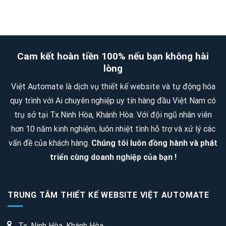
KHU
mềm
Patin-
RESORT
quản
Sân
QUY
lý
trượt
MÔ
quán
Cam kết hoàn tiền 100% nếu bạn không hài
Patin
2
ăn,
lòng
SAO
quán
Việt Automate là dịch vụ thiết kế website và tự động hóa
–
nhậu,
quy trình với Ai chuyên nghiệp uy tín hàng đầu Việt Nam có
4
quán
trụ sở tại Tx.Ninh Hòa, Khánh Hòa. Với đội ngũ nhân viên
SAO
trà
hơn 10 năm kinh nghiệm, luôn nhiệt tình hỗ trợ và xử lý các
sữa
vấn đề của khách hàng.
Chúng tôi luôn đồng hành và phát
triển cùng doanh nghiệp của bạn !
TRUNG TÂM THIẾT KẾ WEBSITE VIỆT AUTOMATE
Tx. Ninh Hòa, Khánh Hòa