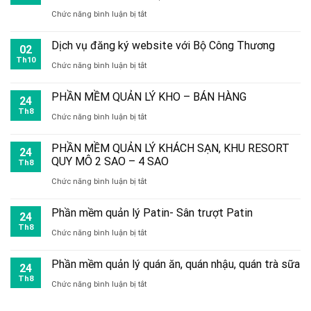
phép
website
ở
Chức năng bình luận bị tắt
liên
tin
tại
Excel
hệ
tặc
Dịch vụ đăng ký website với Bộ Công Thương
Phan
02
bán
Th10
kiểm
ở
Chức năng bình luận bị tắt
Thiết
hàng
soát
Dịch
–
–
PHẦN MỀM QUẢN LÝ KHO – BÁN HÀNG
24
toàn
vụ
Lâm
quản
Th8
ở
Chức năng bình luận bị tắt
bộ
đăng
Đồng
lý
PHẦN
hệ
ký
PHẦN MỀM QUẢN LÝ KHÁCH SẠN, KHU RESORT
kho
24
MỀM
thống
QUY MÔ 2 SAO – 4 SAO
website
Th8
miễn
QUẢN
ở
Chức năng bình luận bị tắt
với
phí
LÝ
PHẦN
Bộ
(của
Phần mềm quản lý Patin- Sân trượt Patin
KHO
24
MỀM
Công
Th8
WebKyNang
ở
Chức năng bình luận bị tắt
–
QUẢN
Thương
Việt
Phần
BÁN
LÝ
Phần mềm quản lý quán ăn, quán nhậu, quán trà sữa
24
Nam)
mềm
HÀNG
KHÁCH
Th8
ở
Chức năng bình luận bị tắt
quản
SẠN,
Phần
lý