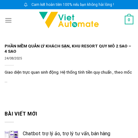
Skip
Cam kết hoàn tiền 100% nếu bạn không hài lòng !
to
0
content
PHẦN MỀM QUẢN LÝ KHÁCH SẠN, KHU RESORT QUY MÔ 2 SAO –
4 SAO
24/08/2025
Giao diện trực quan sinh động. Hệ thống tính tiền quy chuẩn , theo mốc
...
BÀI VIẾT MỚI
Chatbot trợ lý ảo, trợ lý tư vấn, bán hàng