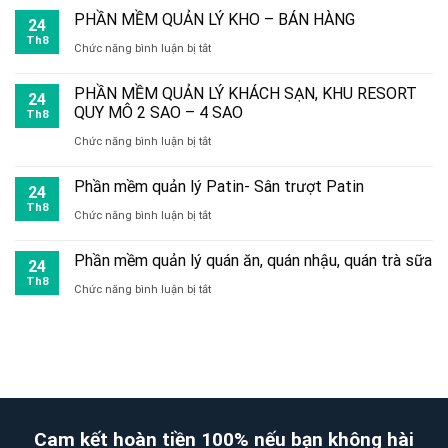
Dịch
–
–
PHẦN MỀM QUẢN LÝ KHO – BÁN HÀNG
24
toàn
vụ
Lâm
quản
Th8
ở
Chức năng bình luận bị tắt
bộ
đăng
Đồng
lý
PHẦN
hệ
ký
PHẦN MỀM QUẢN LÝ KHÁCH SẠN, KHU RESORT
kho
24
MỀM
thống
QUY MÔ 2 SAO – 4 SAO
website
Th8
miễn
QUẢN
ở
Chức năng bình luận bị tắt
với
phí
LÝ
PHẦN
Bộ
(của
Phần mềm quản lý Patin- Sân trượt Patin
KHO
24
MỀM
Công
Th8
WebKyNang
ở
Chức năng bình luận bị tắt
–
QUẢN
Thương
Việt
Phần
BÁN
LÝ
Phần mềm quản lý quán ăn, quán nhậu, quán trà sữa
24
Nam)
mềm
HÀNG
KHÁCH
Th8
ở
Chức năng bình luận bị tắt
quản
SẠN,
Phần
lý
KHU
mềm
Patin-
RESORT
quản
Sân
QUY
lý
trượt
MÔ
quán
Cam kết hoàn tiền 100% nếu bạn không hài
Patin