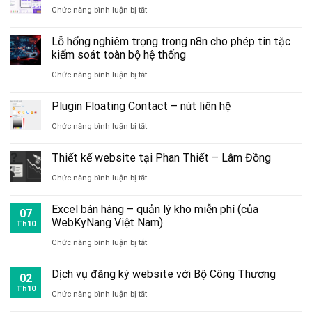
ở
Chức năng bình luận bị tắt
Chatbot
Lỗ hổng nghiêm trọng trong n8n cho phép tin tặc
trợ
kiểm soát toàn bộ hệ thống
lý
ở
Chức năng bình luận bị tắt
ảo,
Lỗ
Plugin Floating Contact – nút liên hệ
trợ
hổng
ở
Chức năng bình luận bị tắt
lý
nghiêm
Plugin
tư
trọng
Thiết kế website tại Phan Thiết – Lâm Đồng
Floating
vấn,
trong
ở
Chức năng bình luận bị tắt
Contact
bán
n8n
Thiết
–
hàng
Excel bán hàng – quản lý kho miễn phí (của
cho
07
kế
WebKyNang Việt Nam)
nút
Th10
phép
website
ở
Chức năng bình luận bị tắt
liên
tin
tại
Excel
hệ
tặc
Dịch vụ đăng ký website với Bộ Công Thương
Phan
02
bán
Th10
kiểm
ở
Chức năng bình luận bị tắt
Thiết
hàng
soát