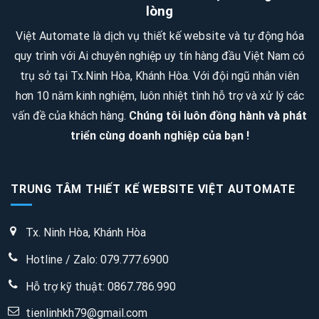
2
ăn,
lòng
SAO
quán
Việt Automate là dịch vụ thiết kế website và tự động hóa
–
nhậu,
quy trình với Ai chuyên nghiệp uy tín hàng đầu Việt Nam có
4
quán
trụ sở tại Tx.Ninh Hòa, Khánh Hòa. Với đội ngũ nhân viên
SAO
trà
hơn 10 năm kinh nghiệm, luôn nhiệt tình hỗ trợ và xử lý các
sữa
vấn đề của khách hàng.
Chúng tôi luôn đồng hành và phát
triển cùng doanh nghiệp của bạn !
TRUNG TÂM THIẾT KẾ WEBSITE VIỆT AUTOMATE
Tx. Ninh Hòa, Khánh Hòa
Hotline / Zalo: 079.777.6900
Hỗ trợ kỹ thuật:
0867.786.990
tienlinhkh79@gmail.com