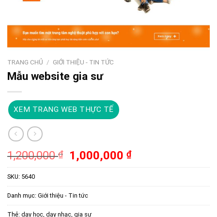
TRANG CHỦ
/
GIỚI THIỆU - TIN TỨC
Mẫu website gia sư
XEM TRANG WEB THỰC TẾ
Giá
Giá
1,200,000
₫
1,000,000
₫
gốc
hiện
là:
tại
SKU:
5640
1,200,000 ₫.
là:
Danh mục:
Giới thiệu - Tin tức
1,000,000 ₫.
Thẻ:
dạy học
,
dạy nhạc
,
gia sư