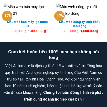
-17%
-17%
Mẫu web bán máy lọc nước
Mẫu web công ty xuất khẩu
01
lao động
Giá
Giá
Giá
Giá
1,200,000
₫
1,000,000
₫
1,200,000
₫
1,000,000
₫
gốc
hiện
gốc
hiện
là:
tại
là:
tại
1,200,000 ₫.
là:
1,200,000 ₫.
là:
1,000,000 ₫.
1,000
Cam kết hoàn tiền 100% nếu bạn không hài
lòng
Việt Automate là dịch vụ thiết kế website và tự động hóa
quy trình với Ai chuyên nghiệp uy tín hàng đầu Việt Nam có
trụ sở tại Tx.Ninh Hòa, Khánh Hòa. Với đội ngũ nhân viên
hơn 10 năm kinh nghiệm, luôn nhiệt tình hỗ trợ và xử lý các
vấn đề của khách hàng.
Chúng tôi luôn đồng hành và phát
triển cùng doanh nghiệp của bạn !