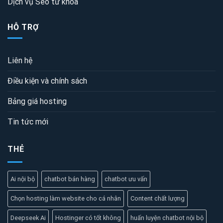
Dịch vụ Seo từ khóa
HỖ TRỢ
Liên hệ
Điều kiện và chính sách
Bảng giá hosting
Tin tức mới
THẺ
Ai nội bộ
chatbot bán hàng
chatbot ưu vấn
Chọn hosting làm website cho cá nhân
Content chất lượng
Deepseek Ai
Hostinger có tốt không
huấn luyện chatbot nội bộ