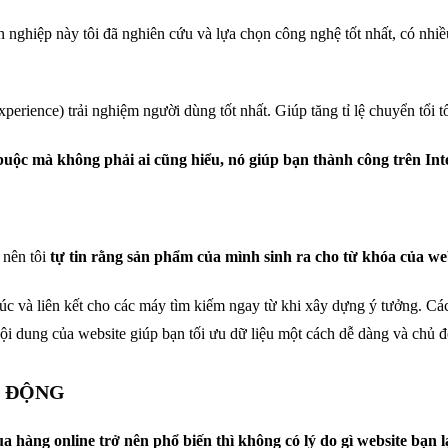
ghiệp này tôi đã nghiên cứu và lựa chọn công nghệ tốt nhất, có nhiều
erience) trải nghiệm người dùng tốt nhất. Giúp tăng tỉ lệ chuyển tổi tố
ắt buộc mà không phải ai cũng hiểu, nó giúp bạn thành công trên Int
 nên tôi
tự tin rằng sản phẩm của mình sinh ra cho từ khóa của we
rúc và liên kết cho các máy tìm kiếm ngay từ khi xây dựng ý tưởng. Các
nội dung của website giúp bạn tối ưu dữ liệu một cách dễ dàng và chủ 
I ĐỘNG
ua hàng online trở nên phổ biến thì không có lý do gì website bạn l