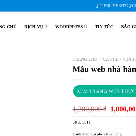
TIENLINHKH79@G
NG CHỦ
DỊCH VỤ
WORDPRESS
TIN TỨC
BÁO G
TRANG CHỦ
/
CÀ PHÊ - NHÀ 
Mẫu web nhà hà
XEM TRANG WEB THỰC
Giá
1,200,000
₫
1,000,0
gốc
là:
SKU:
5611
1,200,00
Danh mục:
Cà phê - Nhà hàng