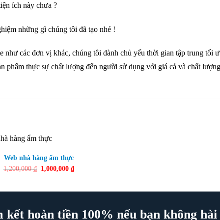
iện ích này chưa ?
nghiệm những gì chúng tôi đã tạo nhé !
như các đơn vị khác, chúng tôi dành chủ yếu thời gian tập trung tối ư
ản phẩm thực sự chất lượng đến người sử dụng với giá cả và chất lượng
Web nhà hàng ẩm thực
Giá
Giá
1,200,000
₫
1,000,000
₫
gốc
hiện
là:
tại
1,200,000 ₫.
là:
1,000,000 ₫.
 kết hoàn tiền 100% nếu bạn không hài 