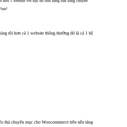
 sở hữu 1 website với đầy đủ tính năng bán hàng chuyên
 bạn!
ng tôi hơn cả 1 website thông thường đó là cả 1 hệ
m kéo thả chuyên mục cho Woocommerce trên nền tảng