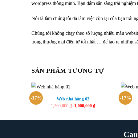
wordpress thông minh. Bạn dám sẵn sàng trải nghiệm t
Nói là làm chúng tôi đã làm việc còn lại của bạn trải 
Chúng tôi không chạy theo số lượng nhiều mẫu website 
trong thương mại điện tử tốt nhất … để tạo ra những s
SẢN PHẨM TƯƠNG TỰ
-17%
-17%
Web nhà hàng 02
Giá
Giá
1,200,000
₫
1,000,000
₫
gốc
hiện
là:
tại
1,200,000 ₫.
là:
1,000,000 ₫.
Cam