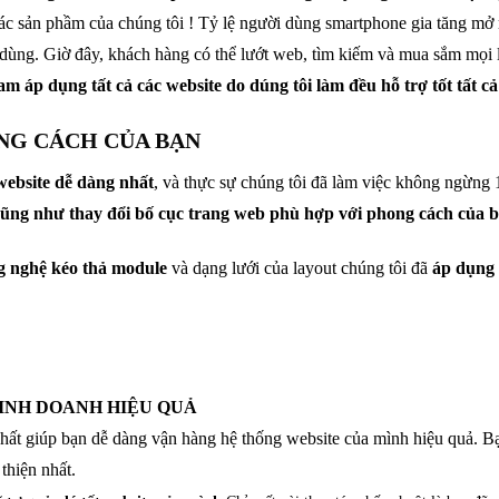
c sản phầm của chúng tôi ! Tỷ lệ người dùng smartphone gia tăng mở 
ời dùng. Giờ đây, khách hàng có thể lướt web, tìm kiếm và mua sắm mọi 
am áp dụng tất cả các website do dúng tôi làm đều hỗ trợ tốt tất cả
ONG CÁCH CỦA BẠN
website dễ dàng nhất
, và thực sự chúng tôi đã làm việc không ngừng
 cũng như thay đổi bố cục trang web phù hợp với phong cách của 
g nghệ kéo thả module
và dạng lưới của layout chúng tôi đã
áp dụng 
KINH DOANH HIỆU QUẢ
hất giúp bạn dễ dàng vận hàng hệ thống website của mình hiệu quả. Bạ
thiện nhất.