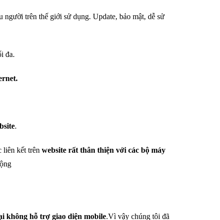
 người trên thế giới sử dụng. Update, bảo mật, dễ sử
i đa.
ernet.
bsite
.
 liên kết trên
website rất thân thiện với các bộ máy
động
ại không hỗ trợ giao diện mobile
.Vì vậy chúng tôi đã