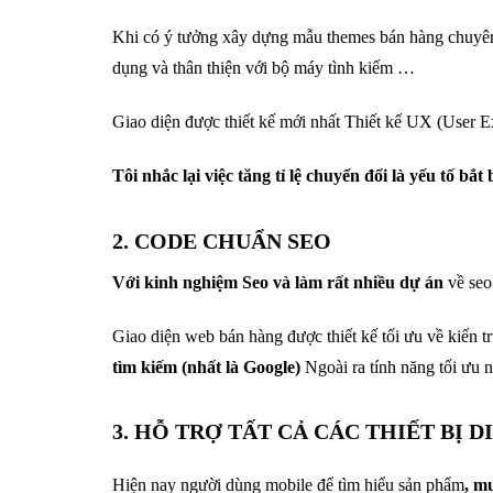
Khi có ý tưởng xây dựng mẫu themes bán hàng chuyên n
dụng và thân thiện với bộ máy tình kiếm …
Giao diện được thiết kế mới nhất Thiết kế UX (User Exp
Tôi nhắc lại việc tăng tỉ lệ chuyển đổi là yếu tố b
2. CODE CHUẨN SEO
Với kinh nghiệm Seo và làm rất nhiều dự án
về seo
Giao diện web bán hàng được thiết kế tối ưu về kiến t
tìm kiếm (nhất là Google)
Ngoài ra tính năng tối ưu 
3. HỖ TRỢ TẤT CẢ CÁC THIẾT BỊ D
Hiện nay người dùng mobile để tìm hiểu sản phẩm
, m