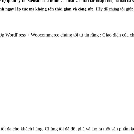
 tự quản lý tốt website của mình
.Chỉ mất vài thao tác nhấp chuột là bạn đã
nh ngay lập tức
mà
không tốn thời gian và công sức
. Hãy để chúng tôi giúp
ợp WordPress + Woocommerce chúng tôi tự tin rằng : Giao diện của chú
h tốt đa cho khách hàng. Chúng tôi đã đột phá và tạo ra một sản phẩ